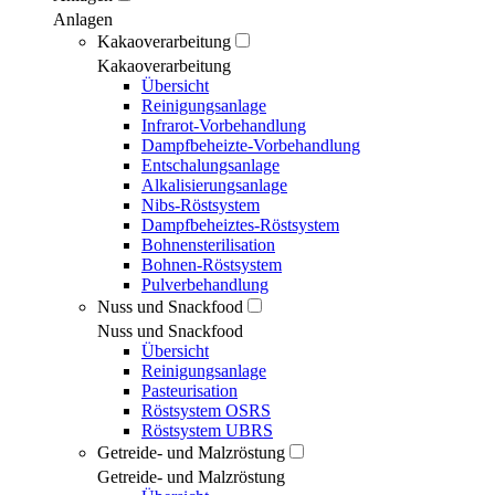
Anlagen
Kakaoverarbeitung
Kakaoverarbeitung
Übersicht
Reinigungsanlage
Infrarot-Vorbehandlung
Dampfbeheizte-Vorbehandlung
Entschalungsanlage
Alkalisierungsanlage
Nibs-Röstsystem
Dampfbeheiztes-Röstsystem
Bohnensterilisation
Bohnen-Röstsystem
Pulverbehandlung
Nuss und Snackfood
Nuss und Snackfood
Übersicht
Reinigungsanlage
Pasteurisation
Röstsystem OSRS
Röstsystem UBRS
Getreide- und Malzröstung
Getreide- und Malzröstung