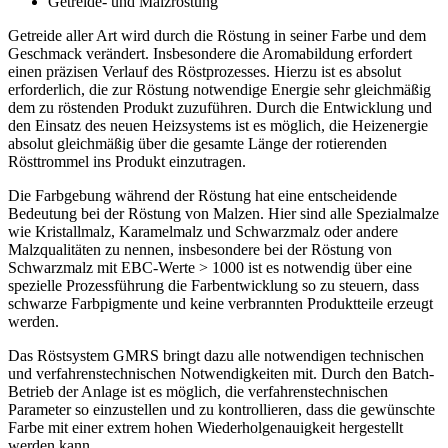
Getreide- und Malzröstung
Getreide aller Art wird durch die Röstung in seiner Farbe und dem
Geschmack verändert. Insbesondere die Aromabildung erfordert
einen präzisen Verlauf des Röstprozesses. Hierzu ist es absolut
erforderlich, die zur Röstung notwendige Energie sehr gleichmäßig
dem zu röstenden Produkt zuzuführen. Durch die Entwicklung und
den Einsatz des neuen Heizsystems ist es möglich, die Heizenergie
absolut gleichmäßig über die gesamte Länge der rotierenden
Rösttrommel ins Produkt einzutragen.
Die Farbgebung während der Röstung hat eine entscheidende
Bedeutung bei der Röstung von Malzen. Hier sind alle Spezialmalze
wie Kristallmalz, Karamelmalz und Schwarzmalz oder andere
Malzqualitäten zu nennen, insbesondere bei der Röstung von
Schwarzmalz mit EBC-Werte > 1000 ist es notwendig über eine
spezielle Prozessführung die Farbentwicklung so zu steuern, dass
schwarze Farbpigmente und keine verbrannten Produktteile erzeugt
werden.
Das Röstsystem GMRS bringt dazu alle notwendigen technischen
und verfahrenstechnischen Notwendigkeiten mit. Durch den Batch-
Betrieb der Anlage ist es möglich, die verfahrenstechnischen
Parameter so einzustellen und zu kontrollieren, dass die gewünschte
Farbe mit einer extrem hohen Wiederholgenauigkeit hergestellt
werden kann.