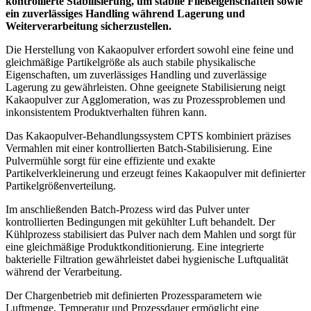
kontrollierte Stabilisierung, um stabile Fließeigenschaften sowie
ein zuverlässiges Handling während Lagerung und
Weiterverarbeitung sicherzustellen.
Die Herstellung von Kakaopulver erfordert sowohl eine feine und
gleichmäßige Partikelgröße als auch stabile physikalische
Eigenschaften, um zuverlässiges Handling und zuverlässige
Lagerung zu gewährleisten. Ohne geeignete Stabilisierung neigt
Kakaopulver zur Agglomeration, was zu Prozessproblemen und
inkonsistentem Produktverhalten führen kann.
Das Kakaopulver-Behandlungssystem CPTS kombiniert präzises
Vermahlen mit einer kontrollierten Batch-Stabilisierung. Eine
Pulvermühle sorgt für eine effiziente und exakte
Partikelverkleinerung und erzeugt feines Kakaopulver mit definierter
Partikelgrößenverteilung.
Im anschließenden Batch-Prozess wird das Pulver unter
kontrollierten Bedingungen mit gekühlter Luft behandelt. Der
Kühlprozess stabilisiert das Pulver nach dem Mahlen und sorgt für
eine gleichmäßige Produktkonditionierung. Eine integrierte
bakterielle Filtration gewährleistet dabei hygienische Luftqualität
während der Verarbeitung.
Der Chargenbetrieb mit definierten Prozessparametern wie
Luftmenge, Temperatur und Prozessdauer ermöglicht eine