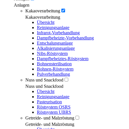
Anlagen
Kakaoverarbeitung
Kakaoverarbeitung
Übersicht
Reinigungsanlage
Infrarot-Vorbehandlung
Dampfbeheizte-Vorbehandlung
Entschalungsanlage
Alkalisierungsanlage
Nibs-Röstsystem
Dampfbeheiztes-Röstsystem
Bohnensterilisation
Bohnen-Röstsystem
Pulverbehandlung
Nuss und Snackfood
Nuss und Snackfood
Übersicht
Reinigungsanlage
Pasteurisation
Röstsystem OSRS
Röstsystem UBRS
Getreide- und Malzröstung
Getreide- und Malzröstung