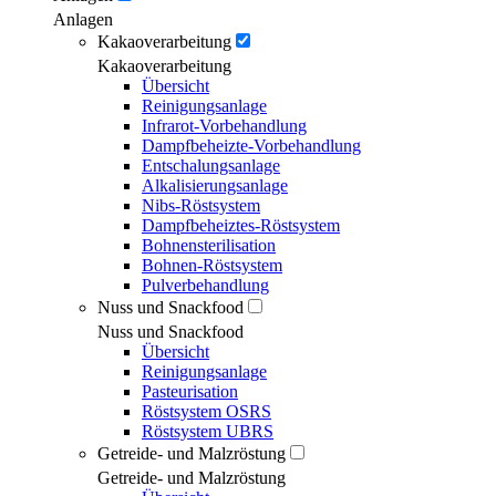
Anlagen
Kakaoverarbeitung
Kakaoverarbeitung
Übersicht
Reinigungsanlage
Infrarot-Vorbehandlung
Dampfbeheizte-Vorbehandlung
Entschalungsanlage
Alkalisierungsanlage
Nibs-Röstsystem
Dampfbeheiztes-Röstsystem
Bohnensterilisation
Bohnen-Röstsystem
Pulverbehandlung
Nuss und Snackfood
Nuss und Snackfood
Übersicht
Reinigungsanlage
Pasteurisation
Röstsystem OSRS
Röstsystem UBRS
Getreide- und Malzröstung
Getreide- und Malzröstung